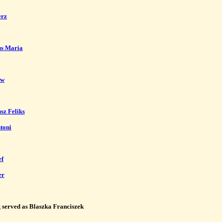
erz
us Maria
ew
sz Feliks
toni
ef
er
k
 served as Blaszka Franciszek
