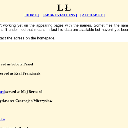
L Ł
[ HOME ]
[ ABBREVIATIONS ]
[ ALPHABET ]
en't working yet on the appearing pages with the names. Sometimes the nam
r isn't underlined that means in fact his data are available but haven't yet bee
ntact the adress on the homepage.
rved as Sobota Paweł 

served as Ksal Franciszek

ard
 served as Maj Bernard

sław see Czarnojan Mieczysław

ław