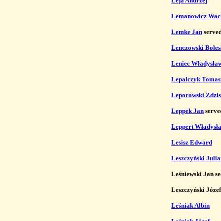
Leja Andrzej
Lemanowicz Wac
Lemke Jan
 serve
Lenczowski Bole
Leniec Władysła
Lepalczyk Tomas
Leporowski Zdzis
Leppek Jan
 serve
Leppert Władysł
Lesisz Edward
Leszczyński Juli
Leśniewski Jan se
Leszczyński Józef 
Leśniak Albin