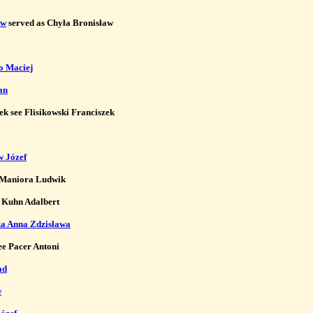
aw
 served as Chyła Bronisław

o Maciej
an
ek see Flisikowski Franciszek

w Józef
Maniora Ludwik

 Kuhn Adalbert

a Anna Zdzisława
ee Pacer Antoni

ad
w