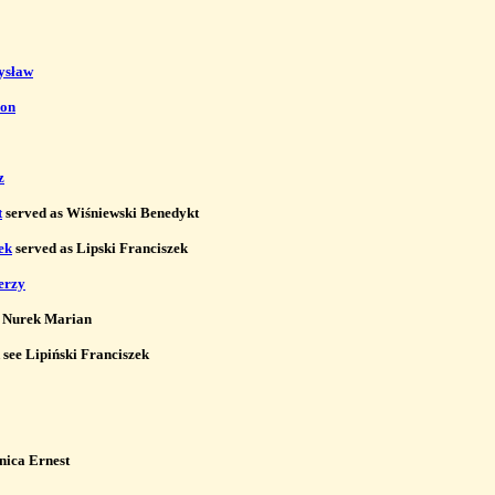
ysław
eon
z
t
 served as Wiśniewski Benedykt

ek
 served as Lipski Franciszek

erzy
 Nurek Marian

 see Lipiński Franciszek

nica Ernest
