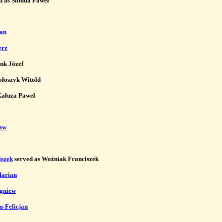
d as Smuda Paweł

an
erz
nk Józef

łoszyk Witold

ałuza Paweł

ław
iszek
 served as Woźniak Franciszek

Marian
igniew
s Felicjan