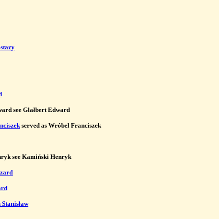
stazy
d
rd see Glałbert Edward

nciszek
 served as Wróbel Franciszek

ryk see Kamiński Henryk

zard
ard
 Stanisław