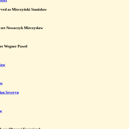
ózef
rved as Mieczyński Stanisław

 see Nowaczyk Mieczysław

ee Wegner Paweł

ław
aw
an Severyn
aw