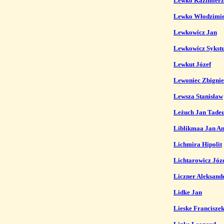
Lewko Kazimierz
Lewko Włodzimi
Lewkowicz Jan
Lewkowicz Sykst
Lewkut Józef
Lewoniec Zbigni
Lewsza Stanisław
Leżuch Jan Tadeu
Liblikmaa Jan An
Lichmira Hipolit
Lichtarowicz Józ
Liczner Aleksand
Lidke Jan
Lieske Francisze