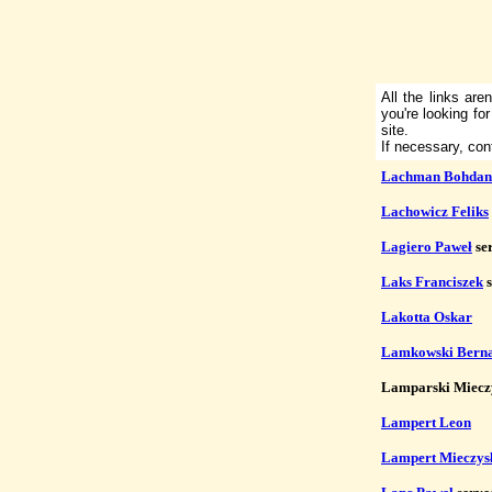
All the links ar
you're looking fo
site.
If necessary, co
Lachman Bohdan
Lachowicz Feliks
Lagiero Paweł
 se
Laks Franciszek
 
Lakotta Oskar
Lamkowski Bern
Lamparski Mieczy
Lampert Leon
Lampert Mieczys