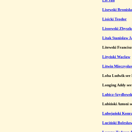
Lis Jan
Lisewski Bronisł
Lisicki Teodor
Lissowski Zbyszk
Litak Stanisław J
Litewski Francisz
Lityński Wacław
Litwin Mieczysła
Loba Ludwik see 
Longing Addy see
Lubicz-Szydlowsk
Lubiński Antoni s
Lubojański Konr
Luciński Bolesła