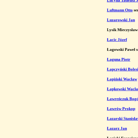
Lucyna Tadeusz J
Luftmann Otto
 se
Luzarowski Jan
Lysik Mieczysław
Łacic Józef
Łagowski Paweł s
Łaguna Piotr
Łapczyński Boles
Łapiński Wacław
Łapkowski Wacł
Ławreńczuk Bogd
Ławrów Prokop
Łazarski Stanisł
Łazarz Jan