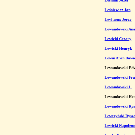
Leśniak Józef
Leśniewicz Jan
Levittoux Jerzy
Lewandowski Ana
Lewicki Cezary
Lewicki Henryk
Lewin Aron Dawi
Lewandowski Edwa
Lewandowski Fra
Lewandowski L.
Lewandowski Hen
Lewandowski Rys
Lewczyński Rysz
Lewicki Napoleon