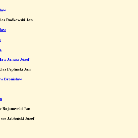
ław
d as Radkowski Jan 

sław
w
z
ław Janusz Józef
d as Pepliński Jan

aw Bronisław
an
e Bojanowski Jan

see Jabłoński Józef
