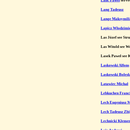
Lanc Paweł
 serve
Lang Tadeusz
Lange Maksymili
Lapicz Włodzimi
Las Józef see Stru
Las Witold see Wo
Lasek Paweł see K
Laskowski Alfons
Laskowski Boles
Latawiec Michał
Lebkuchen Franc
Lech Eugeniusz 
Lech Tadeusz Zb
Lechnicki Klemen