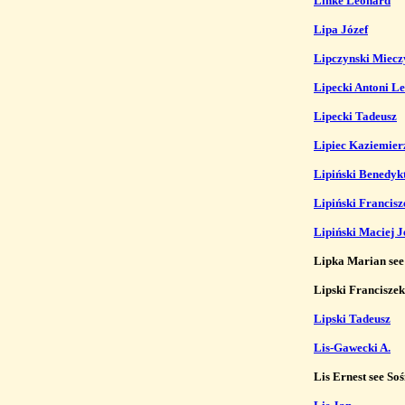
Linke Leonard
Lipa Józef
Lipczynski Miecz
Lipecki Antoni L
Lipecki Tadeusz
Lipiec Kaziemier
Lipiński Benedyk
Lipiński Francisz
Lipiński Maciej J
Lipka Marian see
Lipski Franciszek
Lipski Tadeusz
Lis-Gawecki A.
Lis Ernest see Soś